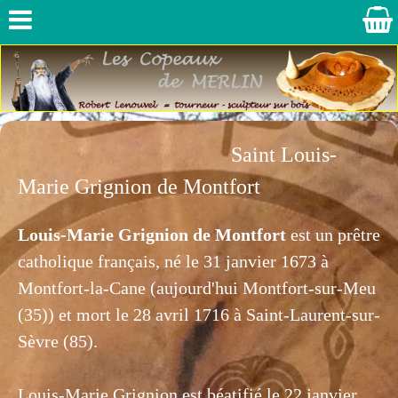
Saint Louis-
Marie Grignion de Montfort
Louis-Marie Grignion de Montfort
est un prêtre
catholique français, né le
31 janvier
1673
à
Montfort-la-Cane (aujourd'hui Montfort-sur-Meu
(35)) et mort le
28 avril
1716
à Saint-Laurent-sur-
Sèvre (85).
Louis-Marie Grignion est béatifié le 22 janvier