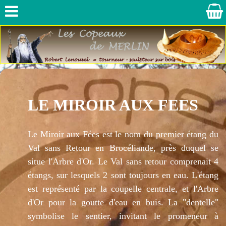
LE MIROIR AUX FEES
Le Miroir aux Fées est le nom du premier étang du
Val sans Retour en Brocéliande, près duquel se
situe l'Arbre d'Or.
Le Val sans retour comprenait 4
étangs, sur lesquels 2 sont toujours en eau.
L'étang
est représenté par la coupelle centrale, et l'
A
rbre
d'Or pour la goutte d'eau en buis. La "dentelle"
symbolise le sentier, invitant le promeneur à