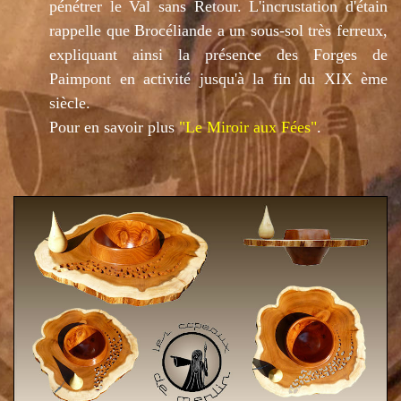
pénétrer le Val sans R
et
our. L'incrustation d'étain
rappelle que Brocéliande a un sous-sol très ferreux,
expliquant
ainsi
la présence de
s Forges de
Paimpont en activité jusqu'
à la fin du XIX ème
siècle.
Pour en savoir plus
"Le Miroir aux Fées"
.